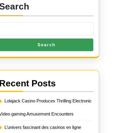
Search
Search
Recent Posts
Lolajack Casino Produces Thrilling Electronic
Video gaming Amusement Encounters
L’univers fascinant des casinos en ligne