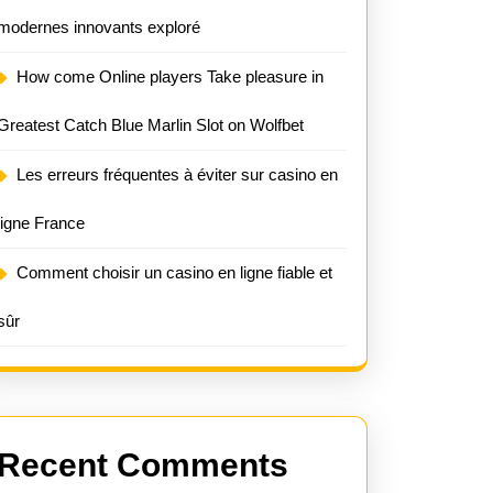
modernes innovants exploré
How come Online players Take pleasure in
Greatest Catch Blue Marlin Slot on Wolfbet
Les erreurs fréquentes à éviter sur casino en
ligne France
Comment choisir un casino en ligne fiable et
sûr
Recent Comments