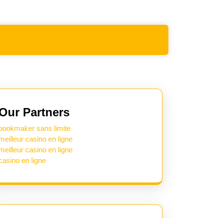
Our Partners
bookmaker sans limite
meilleur casino en ligne
meilleur casino en ligne
casino en ligne