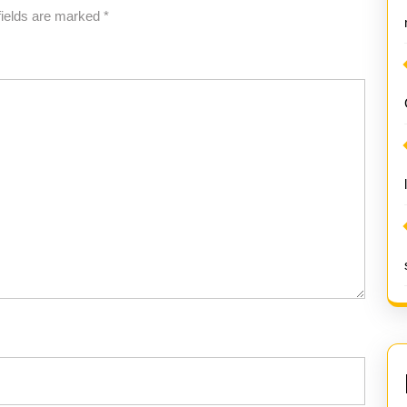
fields are marked
*