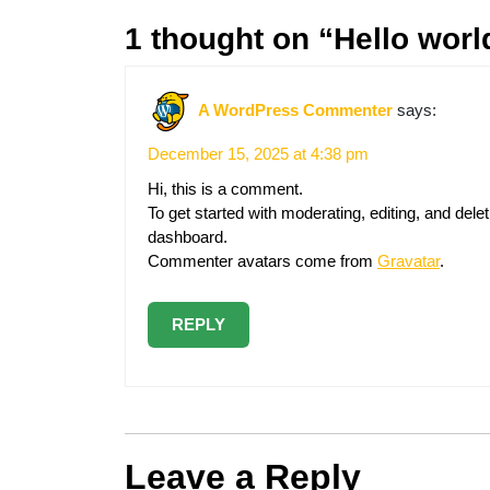
1 thought on “Hello worl
A WordPress Commenter
says:
December 15, 2025 at 4:38 pm
Hi, this is a comment.
To get started with moderating, editing, and de
dashboard.
Commenter avatars come from
Gravatar
.
REPLY
Leave a Reply