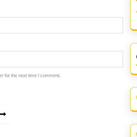
r for the next time I comment.