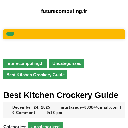
Skip
to
futurecomputing.fr
content
Skip
to
content
Open
Button
futurecomputing.fr
Uncategorized
Best Kitchen Crockery Guide
Best Kitchen Crockery Guide
December
mur
December 24, 2025
murtazadev0998@gmail.com
|
|
24,
0 Comment
9:13 pm
|
2025
Categories:
Uncategorized