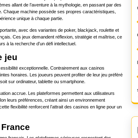
thèmes allant de l’aventure à la mythologie, en passant par des
ire. Chaque machine possède ses propres caractéristiques,
érience unique à chaque partie.
rtante, avec des variantes de poker, blackjack, roulette et
çais. Ces jeux demandent réflexion, stratégie et maîtrise, ce
rs à la recherche d’un défi intellectuel.
e jeu
cessibilité exceptionnelle. Contrairement aux casinos
intes horaires. Les joueurs peuvent profiter de leur jeu préféré
soit sur ordinateur, tablette ou smartphone.
ation accrue. Les plateformes permettent aux utilisateurs
 selon leurs préférences, créant ainsi un environnement
te flexibilité renforcent l’attrait des casinos en ligne pour un
n France
ligne français. Les plateformes sérieuses respectent des