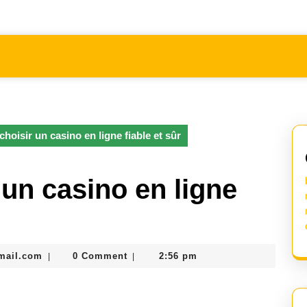
oisir un casino en ligne fiable et sûr
un casino en ligne
murtazadev0998@gmail.com
mail.com
0 Comment
2:56 pm
|
|