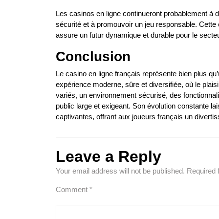
Les casinos en ligne continueront probablement à dé
sécurité et à promouvoir un jeu responsable. Cette 
assure un futur dynamique et durable pour le secteu
Conclusion
Le casino en ligne français représente bien plus qu’
expérience moderne, sûre et diversifiée, où le plaisi
variés, un environnement sécurisé, des fonctionnalit
public large et exigeant. Son évolution constante l
captivantes, offrant aux joueurs français un divert
Leave a Reply
Your email address will not be published.
Required 
Comment
*