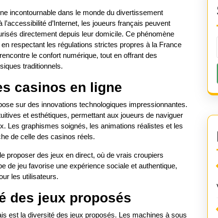
ène incontournable dans le monde du divertissement
 l’accessibilité d’Internet, les joueurs français peuvent
curisés directement depuis leur domicile. Ce phénomène
ut en respectant les régulations strictes propres à la France
eu rencontre le confort numérique, tout en offrant des
iques traditionnels.
es casinos en ligne
pose sur des innovations technologiques impressionnantes.
uitives et esthétiques, permettant aux joueurs de naviguer
ux. Les graphismes soignés, les animations réalistes et les
he de celle des casinos réels.
 proposer des jeux en direct, où de vrais croupiers
pe de jeu favorise une expérience sociale et authentique,
ur les utilisateurs.
ité des jeux proposés
ais est la diversité des jeux proposés. Les machines à sous