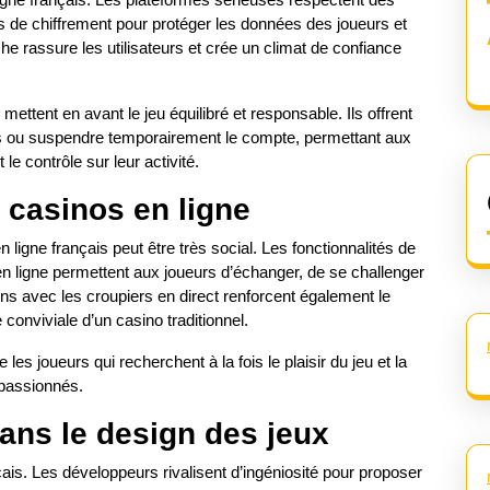
es de chiffrement pour protéger les données des joueurs et
he rassure les utilisateurs et crée un climat de confiance
ettent en avant le jeu équilibré et responsable. Ils offrent
gets ou suspendre temporairement le compte, permettant aux
le contrôle sur leur activité.
 casinos en ligne
 ligne français peut être très social. Les fonctionnalités de
s en ligne permettent aux joueurs d’échanger, de se challenger
ns avec les croupiers en direct renforcent également le
onviviale d’un casino traditionnel.
 les joueurs qui recherchent à la fois le plaisir du jeu et la
s passionnés.
dans le design des jeux
çais. Les développeurs rivalisent d’ingéniosité pour proposer