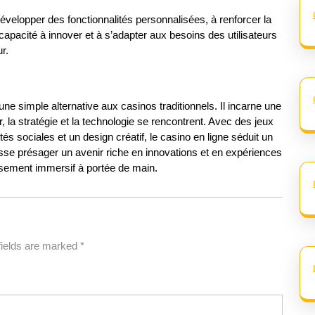
velopper des fonctionnalités personnalisées, à renforcer la
capacité à innover et à s’adapter aux besoins des utilisateurs
r.
une simple alternative aux casinos traditionnels. Il incarne une
r, la stratégie et la technologie se rencontrent. Avec des jeux
és sociales et un design créatif, le casino en ligne séduit un
aisse présager un avenir riche en innovations et en expériences
issement immersif à portée de main.
fields are marked
*