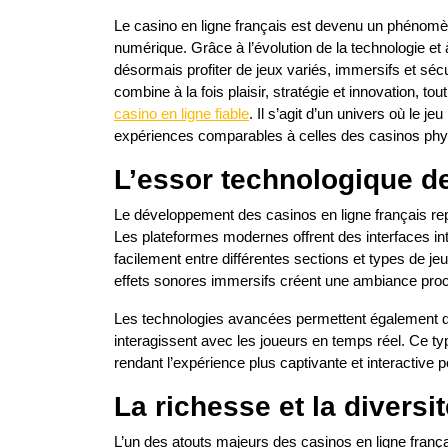
Le casino en ligne français est devenu un phénom
numérique. Grâce à l’évolution de la technologie et à
désormais profiter de jeux variés, immersifs et sé
combine à la fois plaisir, stratégie et innovation, to
casino en ligne fiable
. Il s’agit d’un univers où le j
expériences comparables à celles des casinos phys
L’essor technologique d
Le développement des casinos en ligne français re
Les plateformes modernes offrent des interfaces int
facilement entre différentes sections et types de je
effets sonores immersifs créent une ambiance proc
Les technologies avancées permettent également de
interagissent avec les joueurs en temps réel. Ce ty
rendant l’expérience plus captivante et interactive po
La richesse et la divers
L’un des atouts majeurs des casinos en ligne franç