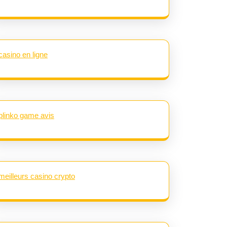
casino en ligne
plinko game avis
meilleurs casino crypto