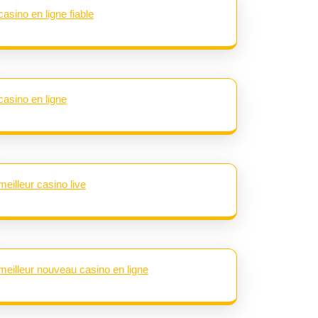
casino en ligne fiable
casino en ligne
meilleur casino live
meilleur nouveau casino en ligne