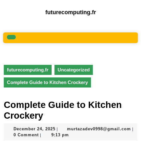
Skip
to
futurecomputing.fr
content
Skip
to
content
Open
Button
futurecomputing.fr
Uncategorized
Complete Guide to Kitchen Crockery
Complete Guide to Kitchen
Crockery
December
mur
December 24, 2025
murtazadev0998@gmail.com
|
|
24,
0 Comment
9:13 pm
|
2025