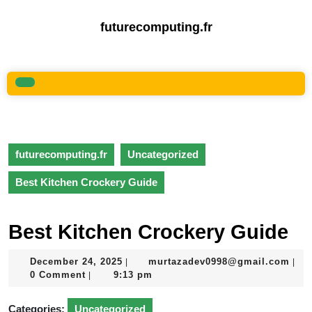
Skip
to
futurecomputing.fr
content
Skip
to
content
Open
Button
futurecomputing.fr
Uncategorized
Best Kitchen Crockery Guide
Best Kitchen Crockery Guide
December
mur
December 24, 2025
murtazadev0998@gmail.com
|
|
24,
0 Comment
9:13 pm
|
2025
Categories:
Uncategorized