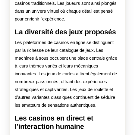
casinos traditionnels. Les joueurs sont ainsi plongés
dans un univers virtuel où chaque détail est pensé
pour enrichir l’expérience.
La diversité des jeux proposés
Les plateformes de casinos en ligne se distinguent
par la richesse de leur catalogue de jeux. Les
machines à sous occupent une place centrale grâce
à leurs thèmes variés et leurs mécaniques
innovantes. Les jeux de cartes attirent également de
nombreux passionnés, offrant des expériences
stratégiques et captivantes. Les jeux de roulette et
d’autres variantes classiques continuent de séduire
les amateurs de sensations authentiques.
Les casinos en direct et
l’interaction humaine