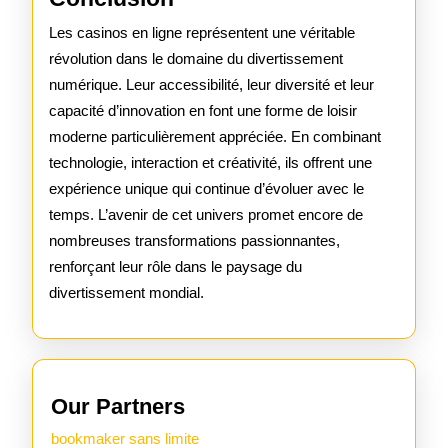
Les casinos en ligne représentent une véritable
révolution dans le domaine du divertissement
numérique. Leur accessibilité, leur diversité et leur
capacité d’innovation en font une forme de loisir
moderne particulièrement appréciée. En combinant
technologie, interaction et créativité, ils offrent une
expérience unique qui continue d’évoluer avec le
temps. L’avenir de cet univers promet encore de
nombreuses transformations passionnantes,
renforçant leur rôle dans le paysage du
divertissement mondial.
Our Partners
bookmaker sans limite