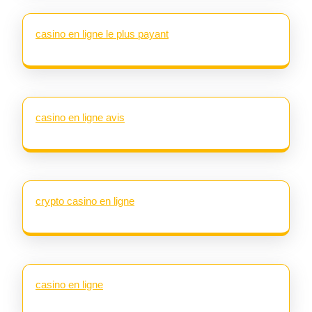
casino en ligne le plus payant
casino en ligne avis
crypto casino en ligne
casino en ligne