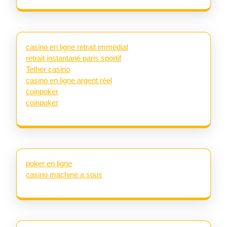
casino en ligne retrait immédiat
retrait instantané paris sportif
Tether casino
casino en ligne argent réel
coinpoker
coinpoker
poker en ligne
casino machine a sous