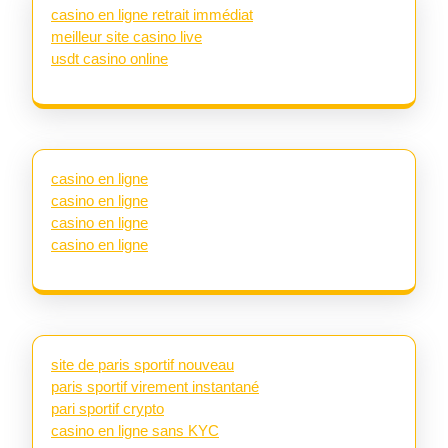
casino en ligne retrait immédiat
meilleur site casino live
usdt casino online
casino en ligne
casino en ligne
casino en ligne
casino en ligne
site de paris sportif nouveau
paris sportif virement instantané
pari sportif crypto
casino en ligne sans KYC