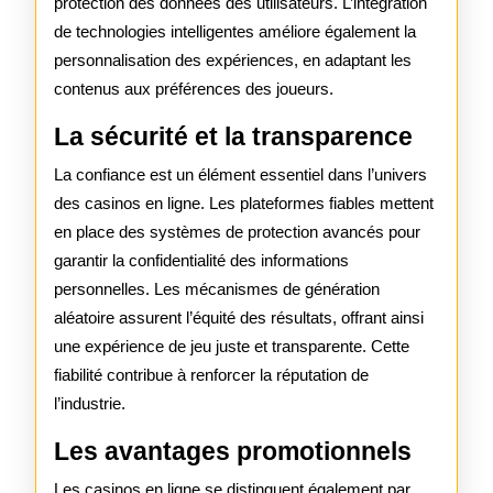
protection des données des utilisateurs. L’intégration
de technologies intelligentes améliore également la
personnalisation des expériences, en adaptant les
contenus aux préférences des joueurs.
La sécurité et la transparence
La confiance est un élément essentiel dans l’univers
des casinos en ligne. Les plateformes fiables mettent
en place des systèmes de protection avancés pour
garantir la confidentialité des informations
personnelles. Les mécanismes de génération
aléatoire assurent l’équité des résultats, offrant ainsi
une expérience de jeu juste et transparente. Cette
fiabilité contribue à renforcer la réputation de
l’industrie.
Les avantages promotionnels
Les casinos en ligne se distinguent également par