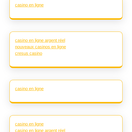
casino en ligne
casino en ligne argent réel
nouveaux casinos en ligne
cresus casino
casino en ligne
casino en ligne
casino en ligne argent réel